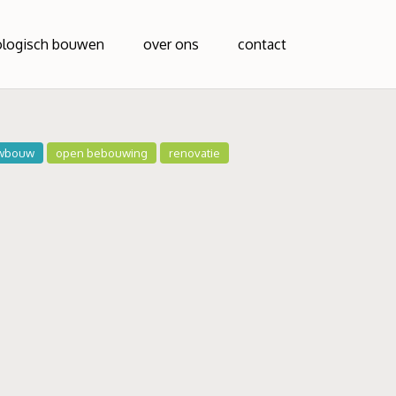
ologisch bouwen
over ons
contact
wbouw
open bebouwing
renovatie