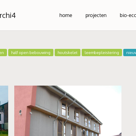
rchi4
home
projecten
bio-ec
en
half open bebouwing
houtskelet
leembepleistering
nieu