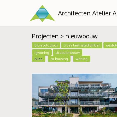
Architecten Atelier A
Projecten
> nieuwbouw
bio-ecologisch
cross laminated timber
geslot
rijwoning
strobalenbouw
Alles
co-housing
woning