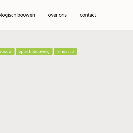
ologisch bouwen
over ons
contact
wbouw
open bebouwing
renovatie