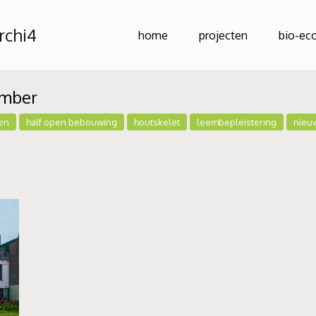
rchi4
home
projecten
bio-ec
imber
en
half open bebouwing
houtskelet
leembepleistering
nieu