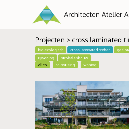
Architecten Atelier A
Projecten
> cross laminated t
bio-ecologisch
cross laminated timber
geslot
rijwoning
strobalenbouw
Alles
co-housing
woning